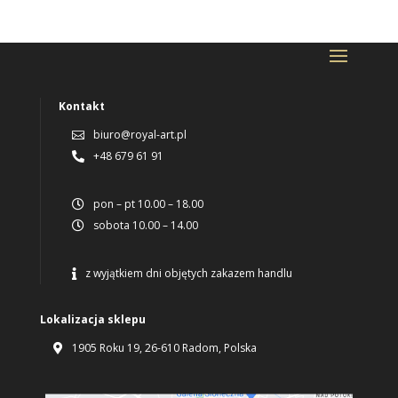
Kontakt
biuro@royal-art.pl

+48 679 61 91

pon – pt 10.00 – 18.00

sobota 10.00 – 14.00

z wyjątkiem dni objętych zakazem handlu

Lokalizacja sklepu
1905 Roku 19, 26-610 Radom, Polska
