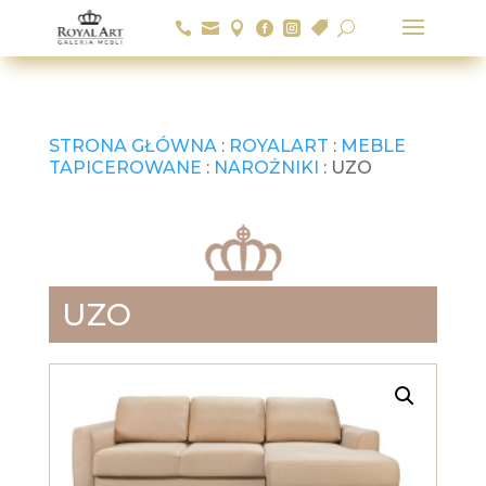






U
STRONA GŁÓWNA
:
ROYALART
:
MEBLE
TAPICEROWANE
:
NAROŻNIKI
: UZO
UZO