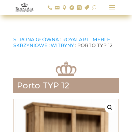






U
STRONA GŁÓWNA
:
ROYALART
:
MEBLE
SKRZYNIOWE
:
WITRYNY
: PORTO TYP 12
Porto TYP 12