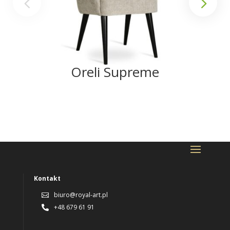
Oreli Supreme
Kontakt
biuro@royal-art.pl

+48 679 61 91
