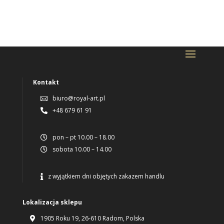
Kontakt
biuro@royal-art.pl

+48 679 61 91

pon – pt 10.00 – 18.00

sobota 10.00 – 14.00

z wyjątkiem dni objętych zakazem handlu

Lokalizacja sklepu
1905 Roku 19, 26-610 Radom, Polska
