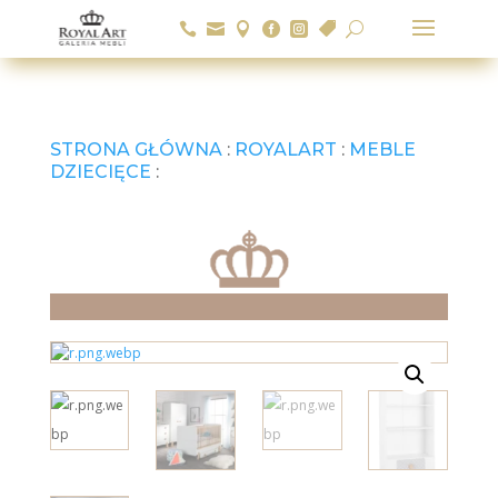






U
STRONA GŁÓWNA
:
ROYALART
:
MEBLE
DZIECIĘCE
: