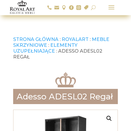






U
STRONA GŁÓWNA
:
ROYALART
:
MEBLE
SKRZYNIOWE
:
ELEMENTY
UZUPEŁNIAJĄCE
: ADESSO ADESL02
REGAŁ
Adesso ADESL02 Regał