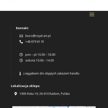
Kontakt
biuro@royal-art.pl

+48 679 61 91

pon – pt 10.00 – 18.00

sobota 10.00 – 14.00

z wyjątkiem dni objętych zakazem handlu

Lokalizacja sklepu
1905 Roku 19, 26-610 Radom, Polska
