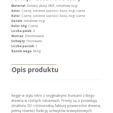
Materiał
: Drewno akacji, MDF, metalowe nogi
Kolor
: Czarny, odcienie szarości i beżu, nogi czarne
Kolor
: Czarny, odcienie szarości i beżu, nogi czarne
Detale
: metalowe nogi
Kolor nóg
: Czarny
Liczba półek
: 6
Montaż
: Zmontowane
Uchwyty
: Frezowane
Liczba paczek
: 1
Razem waga
: 86 kg
Opis produktu
Regał w stylu retro z oryginalnymi frontami z litego
drewna w różnych odcieniach. Fronty są o posiadają
strukturę 3D i różnorodną fakturę powierzchni drewna,
pełnią również funkcję uchwytów krawędziowych.