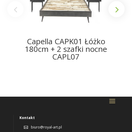
Capella CAPK01 Łóżko
180cm + 2 szafki nocne
CAPL07
Kontakt
biuro@royal-art.pl
