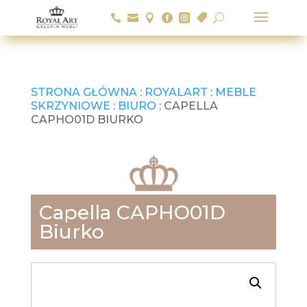






U
STRONA GŁÓWNA
:
ROYALART
:
MEBLE
SKRZYNIOWE
:
BIURO
: CAPELLA
CAPHO01D BIURKO
Capella CAPHO01D
Biurko