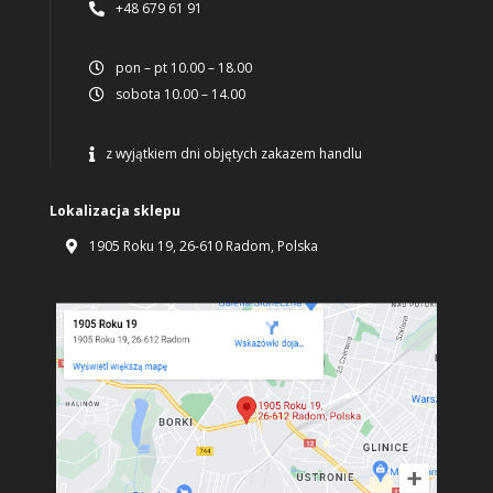
+48 679 61 91

pon – pt 10.00 – 18.00

sobota 10.00 – 14.00

z wyjątkiem dni objętych zakazem handlu

Lokalizacja sklepu
1905 Roku 19, 26-610 Radom, Polska
