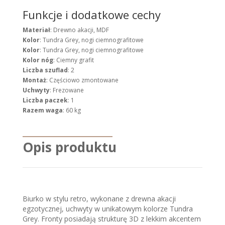
Funkcje i dodatkowe cechy
Materiał
: Drewno akacji, MDF
Kolor
: Tundra Grey, nogi ciemnografitowe
Kolor
: Tundra Grey, nogi ciemnografitowe
Kolor nóg
: Ciemny grafit
Liczba szuflad
: 2
Montaż
: Częściowo zmontowane
Uchwyty
: Frezowane
Liczba paczek
: 1
Razem waga
: 60 kg
Opis produktu
Biurko w stylu retro, wykonane z drewna akacji
egzotycznej, uchwyty w unikatowym kolorze Tundra
Grey. Fronty posiadają strukturę 3D z lekkim akcentem