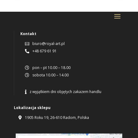
Kontakt
biuro@royal-art.pl

+48 679 61 91

pon – pt 10.00 – 18.00

sobota 10.00 – 14.00

z wyjątkiem dni objętych zakazem handlu

Lokalizacja sklepu
1905 Roku 19, 26-610 Radom, Polska
