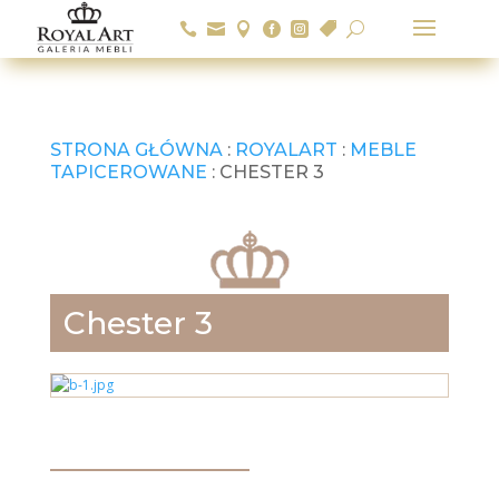






U
STRONA GŁÓWNA
:
ROYALART
:
MEBLE
TAPICEROWANE
: CHESTER 3
Chester 3