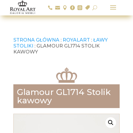






U
STRONA GŁÓWNA
:
ROYALART
:
ŁAWY
STOLIKI
: GLAMOUR GL1714 STOLIK
KAWOWY
Glamour GL1714 Stolik
kawowy