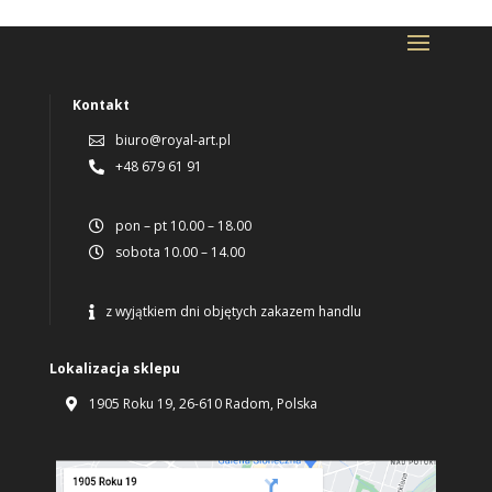
Kontakt
biuro@royal-art.pl

+48 679 61 91

pon – pt 10.00 – 18.00

sobota 10.00 – 14.00

z wyjątkiem dni objętych zakazem handlu

Lokalizacja sklepu
1905 Roku 19, 26-610 Radom, Polska
