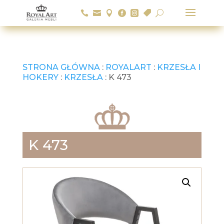






U
STRONA GŁÓWNA
:
ROYALART
:
KRZESŁA I
HOKERY
:
KRZESŁA
: K 473
K 473