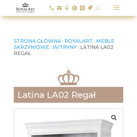






U
STRONA GŁÓWNA
:
ROYALART
:
MEBLE
SKRZYNIOWE
:
WITRYNY
: LATINA LA02
REGAŁ
Latina LA02 Regał