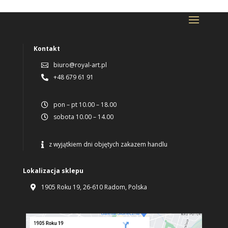
Kontakt
biuro@royal-art.pl

+48 679 61 91

pon – pt 10.00 – 18.00

sobota 10.00 – 14.00

z wyjątkiem dni objętych zakazem handlu

Lokalizacja sklepu
1905 Roku 19, 26-610 Radom, Polska
