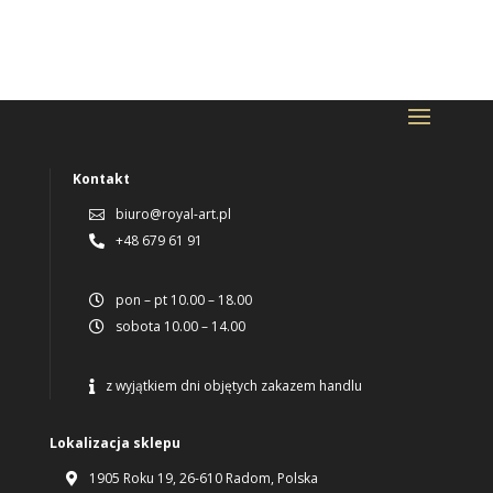
Kontakt
biuro@royal-art.pl

+48 679 61 91

pon – pt 10.00 – 18.00

sobota 10.00 – 14.00

z wyjątkiem dni objętych zakazem handlu

Lokalizacja sklepu
1905 Roku 19, 26-610 Radom, Polska
