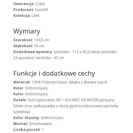
Gwarancja
: 2 lata
Producent
: LivinHill
Kolekcja
: Leith
Wymiary
Szerokość
: 124,5 cm
Głębokość
: 56 cm
Dodatkowe wymiary
: siedzisko - 112 x 45,5;ramię siedziska -
23;wysokość siedziska - 47 cm
Funkcje i dodatkowe cechy
Materiał
: 100% Polyester;baza: sklejka z drewna topoli
Kolor
: Srebrnoszary
Kolor
: Srebrnoszary
Detale
: kod czyszczenia SW = SOLVENT OR WATER;sprężyny
faliste oraz siatka;pianka o dużej gęstości;luksusowa tapicerka
szenilowa
Kolor tkaniny
: Srebrnoszary
Montaż
: Zmontowane
Liczba paczek
: 1