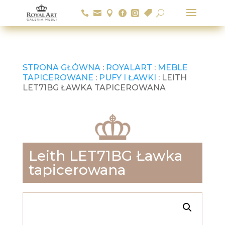






U
STRONA GŁÓWNA
:
ROYALART
:
MEBLE
TAPICEROWANE
:
PUFY I ŁAWKI
: LEITH
LET71BG ŁAWKA TAPICEROWANA
Leith LET71BG Ławka
tapicerowana