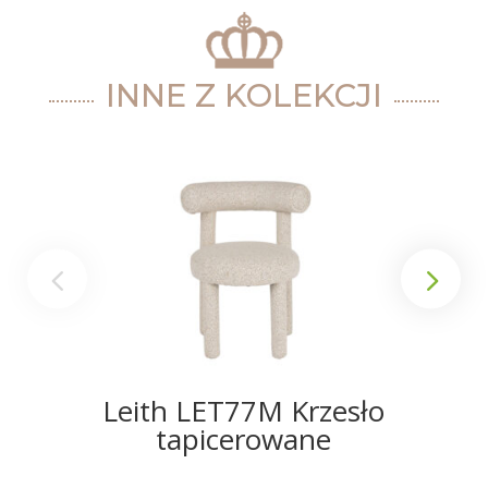
INNE Z KOLEKCJI
Leith LET77M Krzesło
tapicerowane