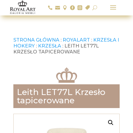






U
STRONA GŁÓWNA
:
ROYALART
:
KRZESŁA I
HOKERY
:
KRZESŁA
: LEITH LET77L
KRZESŁO TAPICEROWANE
Leith LET77L Krzesło
tapicerowane