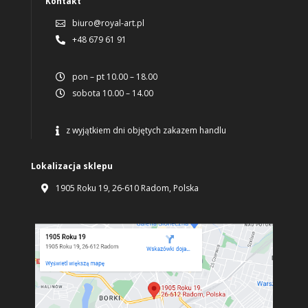
Kontakt
biuro@royal-art.pl

+48 679 61 91

pon – pt 10.00 – 18.00

sobota 10.00 – 14.00

z wyjątkiem dni objętych zakazem handlu

Lokalizacja sklepu
1905 Roku 19, 26-610 Radom, Polska
