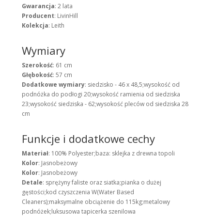
Gwarancja
: 2 lata
Producent
: LivinHill
Kolekcja
: Leith
Wymiary
Szerokość
: 61 cm
Głębokość
: 57 cm
Dodatkowe wymiary
: siedzisko - 46 x 48,5;wysokość od
podnóżka do podłogi 20;wysokość ramienia od siedziska
23;wysokość siedziska - 62;wysokość pleców od siedziska 28
cm
Funkcje i dodatkowe cechy
Materiał
: 100% Polyester;baza: sklejka z drewna topoli
Kolor
: Jasnobeżowy
Kolor
: Jasnobeżowy
Detale
: sprężyny faliste oraz siatka;pianka o dużej
gęstości;kod czyszczenia W(Water Based
Cleaners);maksymalne obciążenie do 115kg;metalowy
podnóżek;luksusowa tapicerka szenilowa