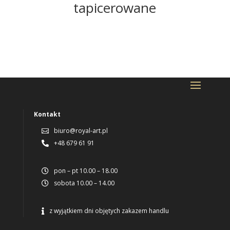
tapicerowane
Kontakt
biuro@royal-art.pl

+48 679 61 91

pon – pt 10.00 – 18.00

sobota 10.00 – 14.00

z wyjątkiem dni objętych zakazem handlu
