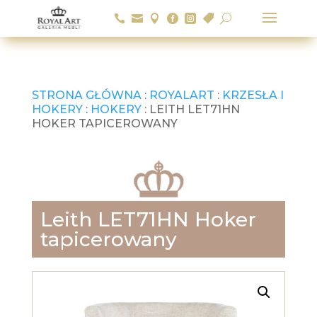






U
STRONA GŁÓWNA
:
ROYALART
:
KRZESŁA I
HOKERY
:
HOKERY
: LEITH LET71HN
HOKER TAPICEROWANY
Leith LET71HN Hoker
tapicerowany