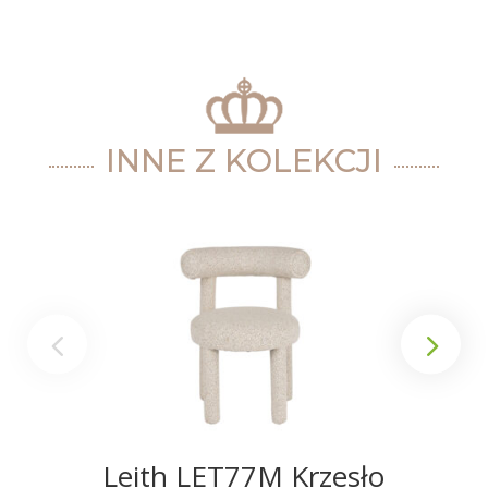
INNE Z KOLEKCJI
Leith LET77M Krzesło