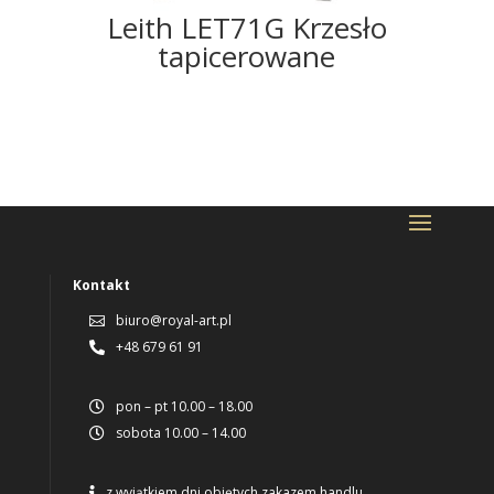
Leith LET71G Krzesło
tapicerowane
Kontakt
biuro@royal-art.pl

+48 679 61 91

pon – pt 10.00 – 18.00

sobota 10.00 – 14.00

z wyjątkiem dni objętych zakazem handlu
