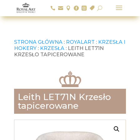






U
STRONA GŁÓWNA
:
ROYALART
:
KRZESŁA I
HOKERY
:
KRZESŁA
: LEITH LET71N
KRZESŁO TAPICEROWANE
Leith LET71N Krzesło
tapicerowane