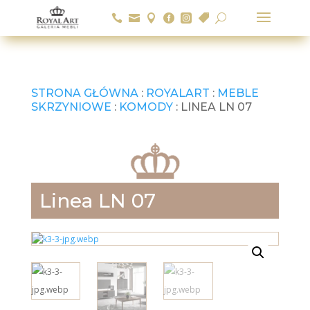






U
STRONA GŁÓWNA
:
ROYALART
:
MEBLE
SKRZYNIOWE
:
KOMODY
: LINEA LN 07
Linea LN 07