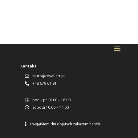
Kontakt
biuro@royal-art.pl

+48 679 61 91

pon – pt 10.00 – 18.00

sobota 10.00 – 14.00

z wyjątkiem dni objętych zakazem handlu
