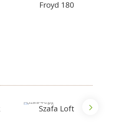
Froyd 180
We
k
Szafa Loft
Sza