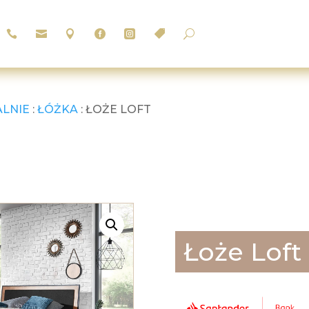






U
ALNIE
:
ŁÓŻKA
: ŁOŻE LOFT
Łoże Loft