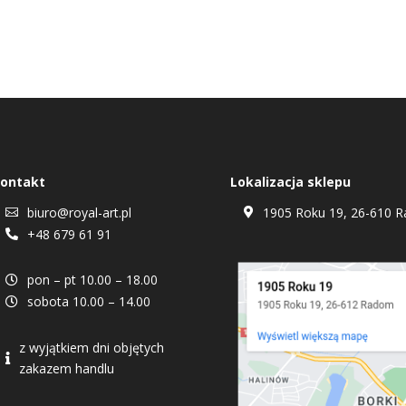
ontakt
Lokalizacja sklepu
biuro@royal-art.pl
1905 Roku 19, 26-610 R


+48 679 61 91

pon – pt 10.00 – 18.00

sobota 10.00 – 14.00

z wyjątkiem dni objętych

zakazem handlu