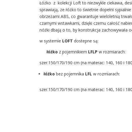
Łóżko z kolekcji Loft to niezwykle ciekawa, de
sprawiają, że łóżko to świetnie dopełni sypialni
obrzeżami ABS, co gwarantuje wieloletnią trwał
czarnymi wstawkami, dzięki czemu całość nabier
nóżki dbają o to, by konstrukcja zachowywała o
w systemie
LOFT
dostepne są:
łóżko
z pojemnikiem
LFLP
w rozmiarach:
szer.150/170/190 cm (na materac: 140, 160 i 18
łóżko
bez pojemnika
LFL
w rozmiarach:
szer.150/170/190 cm (na materac: 140, 160 i 18