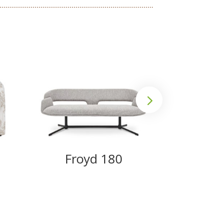
Froyd 180
We