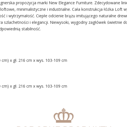
signerska propozycja marki New Elegance Furniture. Zdecydowane lin
e loftowe, minimalistyczne i industrialne. Cała konstrukcja łóżka Loft
ość i wytrzymałość. Ciepłe odcienie brązu imitującego naturalne dr
a szlachetności i elegancji. Niewysoki, wygodny zagłówek świetnie 
dpowiednią stabilność.
0 cm) x gł. 216 cm x wys. 103-109 cm
0 cm) x gł. 216 cm x wys. 103-109 cm