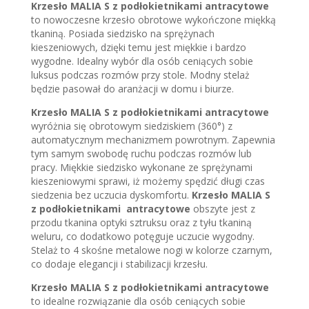
Krzesło MALIA S z podłokietnikami antracytowe
to nowoczesne krzesło obrotowe wykończone miękką
tkaniną. Posiada siedzisko na sprężynach
kieszeniowych, dzięki temu jest miękkie i bardzo
wygodne. Idealny wybór dla osób ceniących sobie
luksus podczas rozmów przy stole. Modny stelaż
będzie pasował do aranżacji w domu i biurze.
Krzesło MALIA S z podłokietnikami antracytowe
wyróżnia się obrotowym siedziskiem (360°) z
automatycznym mechanizmem powrotnym. Zapewnia
tym samym swobodę ruchu podczas rozmów lub
pracy. Miękkie siedzisko wykonane ze sprężynami
kieszeniowymi sprawi, iż możemy spędzić długi czas
siedzenia bez uczucia dyskomfortu.
Krzesło MALIA S
z podłokietnikami antracytowe
obszyte jest z
przodu tkanina optyki sztruksu oraz z tyłu tkaniną
weluru, co dodatkowo potęguje uczucie wygodny.
Stelaż to 4 skośne metalowe nogi w kolorze czarnym,
co dodaje elegancji i stabilizacji krzesłu.
Krzesło MALIA S z podłokietnikami antracytowe
to idealne rozwiązanie dla osób ceniących sobie