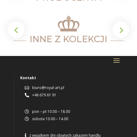
INNE Z KOLEKCJI
Kontakt
biuro@royal-art.pl

+48 679 61 91

pon – pt 10.00 – 18.00

sobota 10.00 – 14.00

z wyjątkiem dni objętych zakazem handlu
