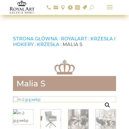






U
STRONA GŁÓWNA
:
ROYALART
:
KRZESŁA I
HOKERY
:
KRZESŁA
: MALIA S
Malia S