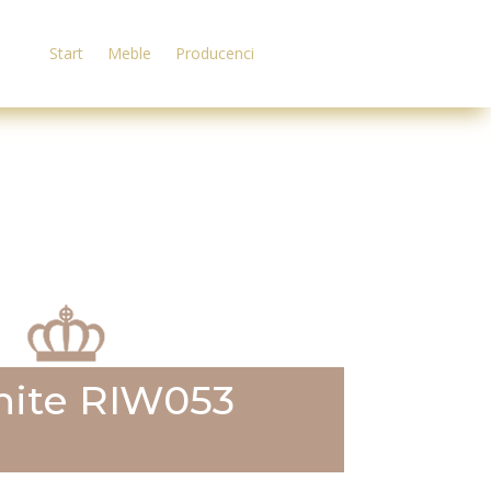
Start
Meble
Producenci
hite RIW053