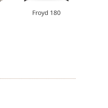
Froyd 180
We