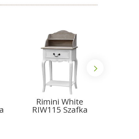
Rimini White
Rimi
a
RIW115 Szafka
RIW116