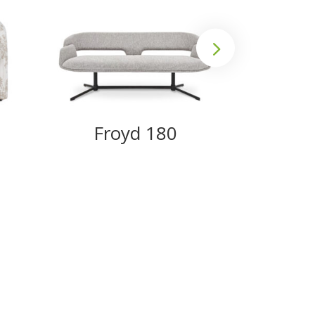
Froyd 180
We