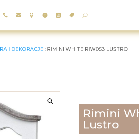






U
RA I DEKORACJE
: RIMINI WHITE RIW053 LUSTRO
Rimini W
Lustro