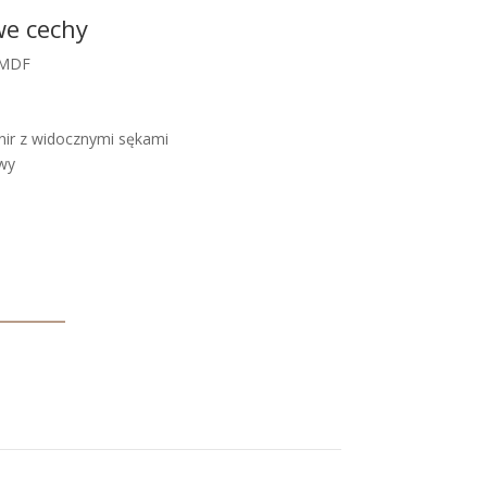
we cechy
 MDF
ornir z widocznymi sękami
wy