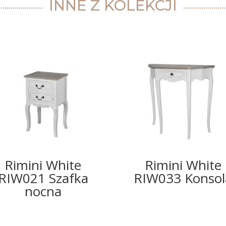
INNE Z KOLEKCJI
Rimini White
Rimini White
RIW021 Szafka
RIW033 Konsol
nocna