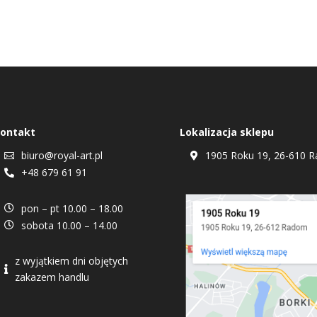
ontakt
Lokalizacja sklepu
biuro@royal-art.pl
1905 Roku 19, 26-610 R


+48 679 61 91

pon – pt 10.00 – 18.00

sobota 10.00 – 14.00

z wyjątkiem dni objętych

zakazem handlu