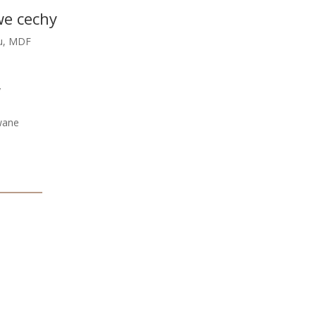
we cechy
ku, MDF
y
wane