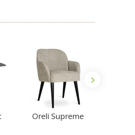
c
Oreli Supreme
Ank
Su