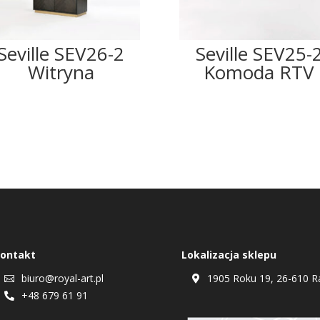
Seville SEV26-2
Seville SEV25-
Witryna
Komoda RTV
ontakt
Lokalizacja sklepu
biuro@royal-art.pl
1905 Roku 19, 26-610 R


+48 679 61 91
