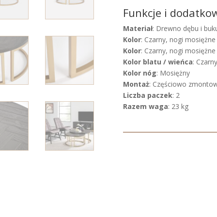
Funkcje i dodatko
Materiał
: Drewno dębu i bu
Kolor
: Czarny, nogi mosiężne
Kolor
: Czarny, nogi mosiężne
Kolor blatu / wieńca
: Czarn
Kolor nóg
: Mosiężny
Montaż
: Częściowo zmonto
Liczba paczek
: 2
Razem waga
: 23 kg