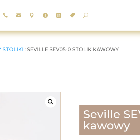






U
 STOLIKI
: SEVILLE SEV05-0 STOLIK KAWOWY
Seville SE
kawowy