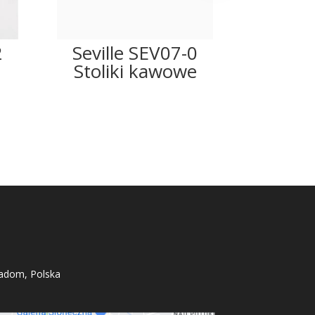
2
Seville SEV07-0
Sevil
Stoliki kawowe
K
adom, Polska