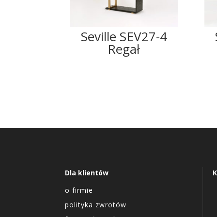
Seville SEV27-4
Regał
Dla klientów
K
o firmie
polityka zwrotów