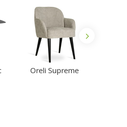
c
Oreli Supreme
Ank
Su