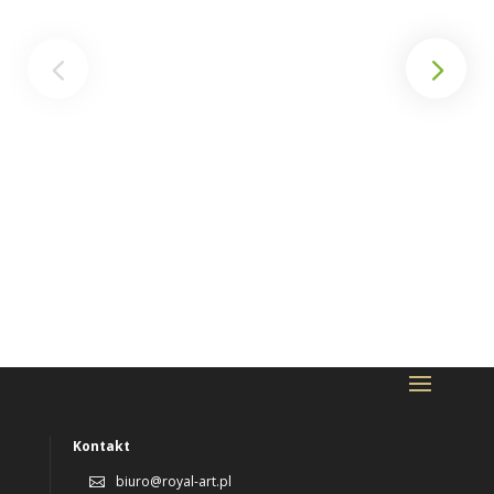
Kontakt
biuro@royal-art.pl
