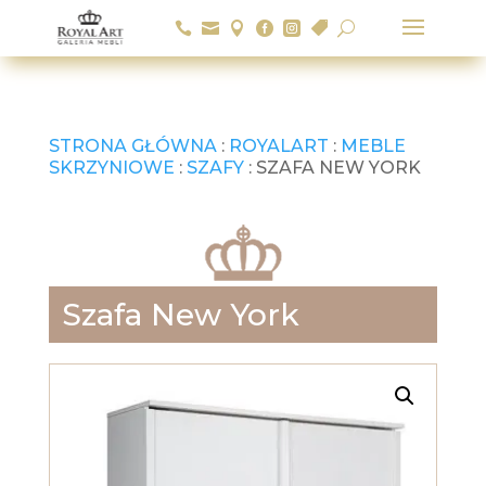






U
STRONA GŁÓWNA
:
ROYALART
:
MEBLE
SKRZYNIOWE
:
SZAFY
: SZAFA NEW YORK
Szafa New York