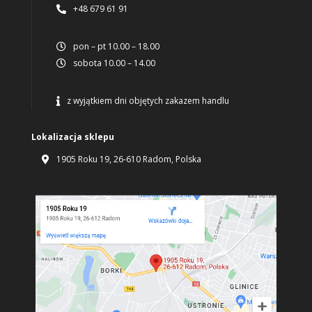
+48 679 61 91

pon – pt 10.00 – 18.00

sobota 10.00 – 14.00

z wyjątkiem dni objętych zakazem handlu

Lokalizacja sklepu
1905 Roku 19, 26-610 Radom, Polska
