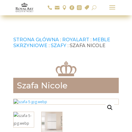






U
STRONA GŁÓWNA
:
ROYALART
:
MEBLE
SKRZYNIOWE
:
SZAFY
: SZAFA NICOLE
Szafa Nicole