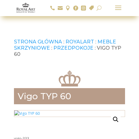






U
STRONA GŁÓWNA
:
ROYALART
:
MEBLE
SKRZYNIOWE
:
PRZEDPOKOJE
: VIGO TYP
60
Vigo TYP 60
vigo-333