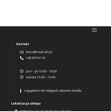
Kontakt
biuro@royal-art.pl

+48 679 61 91

pon – pt 10.00 – 18.00

sobota 10.00 – 14.00

z wyjątkiem dni objętych zakazem handlu

Lokalizacja sklepu