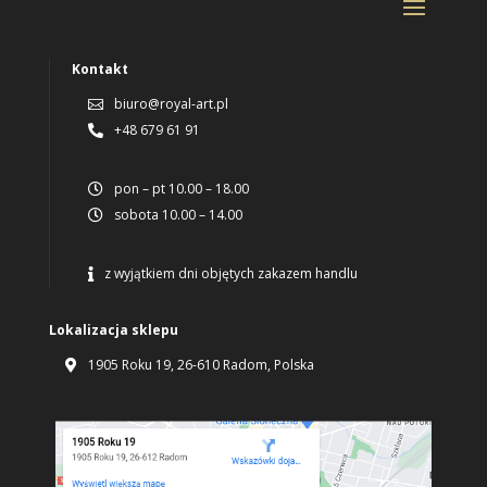
Kontakt
biuro@royal-art.pl

+48 679 61 91

pon – pt 10.00 – 18.00

sobota 10.00 – 14.00

z wyjątkiem dni objętych zakazem handlu

Lokalizacja sklepu
1905 Roku 19, 26-610 Radom, Polska
