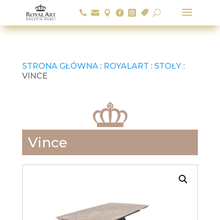






U
STRONA GŁÓWNA
:
ROYALART
:
STOŁY
:
VINCE
Vince