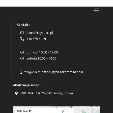
Kontakt
biuro@royal-art.pl

+48 679 61 91

pon – pt 10.00 – 18.00

sobota 10.00 – 14.00

z wyjątkiem dni objętych zakazem handlu

Lokalizacja sklepu
1905 Roku 19, 26-610 Radom, Polska
