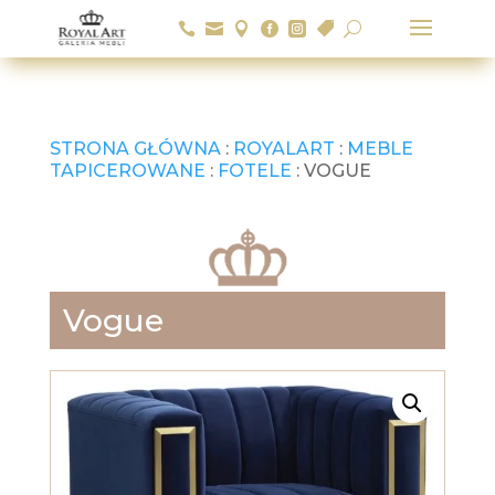






U
STRONA GŁÓWNA
:
ROYALART
:
MEBLE
TAPICEROWANE
:
FOTELE
: VOGUE
Vogue