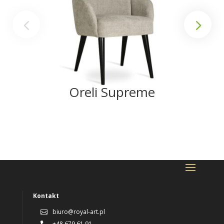
Oreli Supreme
Kontakt
biuro@royal-art.pl

+48 679 61 91
