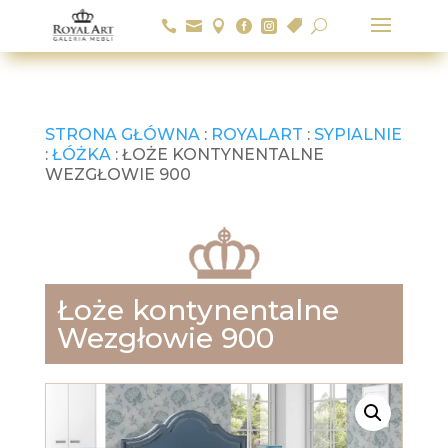






U
STRONA GŁÓWNA
:
ROYALART
:
SYPIALNIE
:
ŁÓŻKA
: ŁOŻE KONTYNENTALNE
WEZGŁOWIE 900
Łoże kontynentalne
Wezgłowie 900