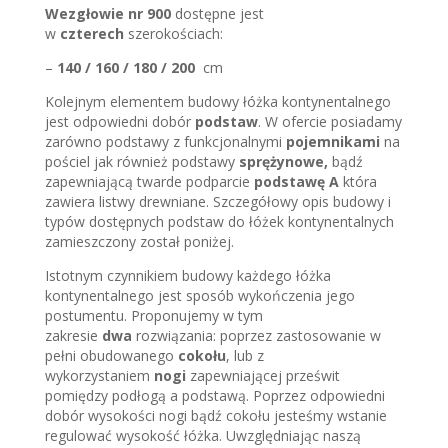
Wezgłowie nr 900
dostępne jest
w
czterech
szerokościach:
–
140 / 160 / 180 / 200
cm
Kolejnym elementem budowy łóżka kontynentalnego
jest odpowiedni dobór
podstaw
. W ofercie posiadamy
zarówno podstawy z funkcjonalnymi
pojemnikami
na
pościel jak również podstawy
sprężynowe,
bądź
zapewniającą twarde podparcie
podstawę A
która
zawiera listwy drewniane. Szczegółowy opis budowy i
typów dostępnych podstaw do łóżek kontynentalnych
zamieszczony został poniżej.
Istotnym czynnikiem budowy każdego łóżka
kontynentalnego jest sposób wykończenia jego
postumentu. Proponujemy w tym
zakresie
dwa
rozwiązania: poprzez zastosowanie w
pełni obudowanego
cokołu
, lub z
wykorzystaniem
nogi
zapewniającej prześwit
pomiędzy podłogą a podstawą. Poprzez odpowiedni
dobór wysokości nogi bądź cokołu jesteśmy wstanie
regulować wysokość łóżka. Uwzględniając naszą